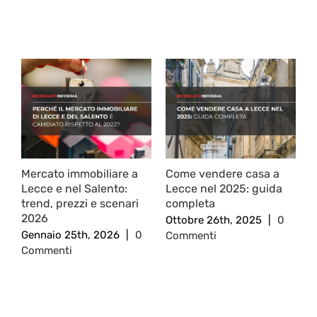
Post correlati
Mercato immobiliare a
Come vendere casa a
C
Lecce e nel Salento:
Lecce nel 2025: guida
c
trend, prezzi e scenari
completa
2
2026
Ottobre 26th, 2025
|
0
O
Gennaio 25th, 2026
|
0
Commenti
C
Commenti