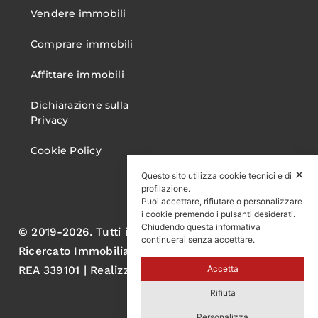
Vendere immobili
Comprare immobili
Affittare immobili
Dichiarazione sulla
Privacy
Cookie Policy
✕
Questo sito utilizza cookie tecnici e di
profilazione.
Puoi accettare, rifiutare o personalizzare
i cookie premendo i pulsanti desiderati.
Chiudendo questa informativa
© 2019-2026. Tutti i diritti sono riservati. Gruppo
continuerai senza accettare.
Ricercato Immobiliare S.r.l. P.IVA 05060570750
REA 339101 | Realizzato da AL
Accetta
Rifiuta
Personalizza