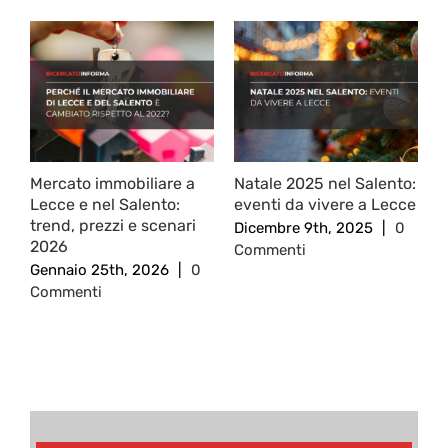
Mercato immobiliare a
Natale 2025 nel Salento:
C
Lecce e nel Salento:
eventi da vivere a Lecce
L
trend, prezzi e scenari
c
Dicembre 9th, 2025
|
0
2026
O
Commenti
Gennaio 25th, 2026
|
0
C
Commenti