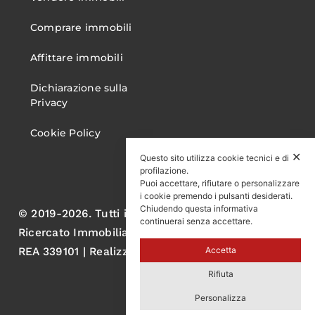
Comprare immobili
Affittare immobili
Dichiarazione sulla
Privacy
Cookie Policy
✕
Questo sito utilizza cookie tecnici e di
profilazione.
Puoi accettare, rifiutare o personalizzare
i cookie premendo i pulsanti desiderati.
Chiudendo questa informativa
© 2019-2026. Tutti i diritti sono riservati. Gruppo
continuerai senza accettare.
Ricercato Immobiliare S.r.l. P.IVA 05060570750
Accetta
REA 339101 | Realizzato da AL
Rifiuta
Personalizza