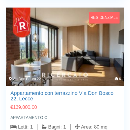
RESIDENZIALE
Via Don Bosco 22
6
Appartamento con terrazzino Via Don Bosco
22, Lecce
€
139,000.00
APPARTAMENTO C
Letti:
1
Bagni:
1
Area:
80 mq