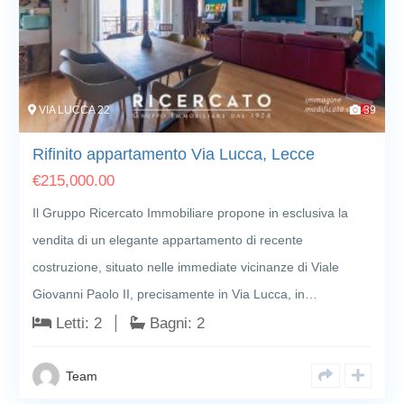
Ristrutturato
Lucernari
Superfici di pietra
Campo da golf
Palestra
Cortile
VIA LUCCA 22
39
Rifinito appartamento Via Lucca, Lecce
Animali domestici
Ufficio / Den
€
215,000.00
ammessi
Lavanderia
Il Gruppo Ricercato Immobiliare propone in esclusiva la
vendita di un elegante appartamento di recente
costruzione, situato nelle immediate vicinanze di Viale
Giovanni Paolo II, precisamente in Via Lucca, in…
Letti:
2
Bagni:
2
Team