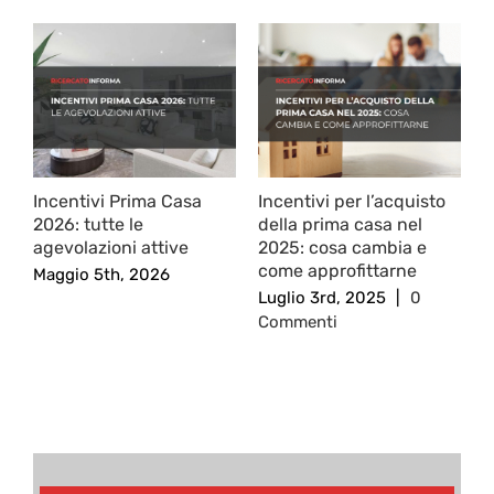
Incentivi Prima Casa
Incentivi per l’acquisto
C
2026: tutte le
della prima casa nel
C
agevolazioni attive
2025: cosa cambia e
E
come approfittarne
A
Maggio 5th, 2026
I
Luglio 3rd, 2025
|
0
M
Commenti
C