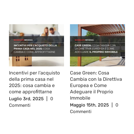
Post correlati
Incentivi per l’acquisto
Case Green: Cosa
B
della prima casa nel
Cambia con la Direttiva
2
2025: cosa cambia e
Europea e Come
S
come approfittarne
Adeguare il Proprio
F
Immobile
Luglio 3rd, 2025
|
0
C
Maggio 15th, 2025
|
0
Commenti
Commenti