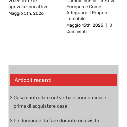
2026: tutte le
Cambia con la Direttiva
2
agevolazioni attive
Europea e Come
S
Adeguare il Proprio
Maggio 5th, 2026
F
Immobile
C
Maggio 15th, 2025
|
0
Commenti
Articoli recenti
Cosa controllare nel verbale condominiale
prima di acquistare casa
Le domande da fare durante una visita