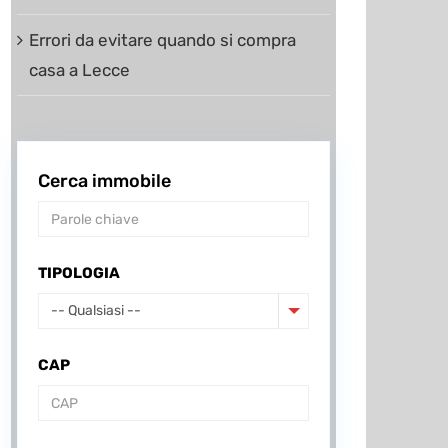
Errori da evitare quando si compra
casa a Lecce
Cerca immobile
TIPOLOGIA
-- Qualsiasi --
CAP