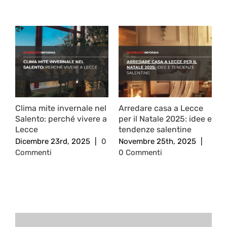
Post correlati
Clima mite invernale nel
Arredare casa a Lecce
N
Salento: perché vivere a
per il Natale 2025: idee e
e
Lecce
tendenze salentine
d
Dicembre 23rd, 2025
|
0
Novembre 25th, 2025
|
N
Commenti
0 Commenti
C