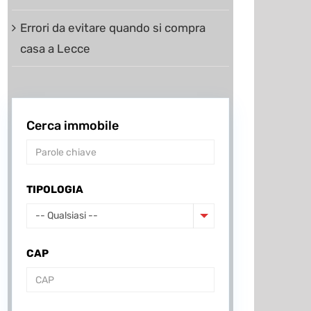
Errori da evitare quando si compra
casa a Lecce
Cerca immobile
TIPOLOGIA
-- Qualsiasi --
CAP