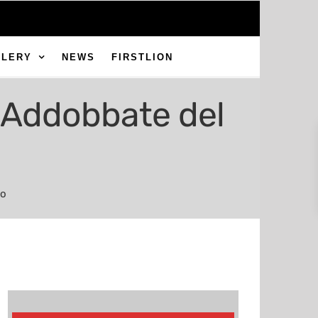
LLERY
NEWS
FIRSTLION
e Addobbate del
to