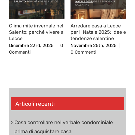
Clima mite invernale nel
Arredare casa a Lecce
N
Salento: perché vivere a
per il Natale 2025: idee e
e
Lecce
tendenze salentine
d
Dicembre 23rd, 2025
|
0
Novembre 25th, 2025
|
N
Commenti
0 Commenti
C
Articoli recenti
Cosa controllare nel verbale condominiale
prima di acquistare casa