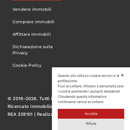
Vendere immobili
Comprare immobili
Affittare immobili
Dichiarazione sulla
Privacy
Cookie Policy
✕
Questo sito utilizza cookie tecnici e di
profilazione.
Puoi accettare, rifiutare o personalizzare
i cookie premendo i pulsanti desiderati.
Chiudendo questa informativa
© 2019-2026. Tutti i diritti sono riservati. Gruppo
continuerai senza accettare.
Ricercato Immobiliare S.r.l. P.IVA 05060570750
Accetta
REA 339101 | Realizzato da AL
Rifiuta