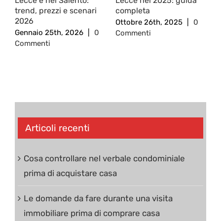
Lecce e nel Salento:
Lecce nel 2025: guida
c
trend, prezzi e scenari
completa
2
2026
Ottobre 26th, 2025
|
0
O
Gennaio 25th, 2026
|
0
Commenti
C
Commenti
Articoli recenti
Cosa controllare nel verbale condominiale
prima di acquistare casa
Le domande da fare durante una visita
immobiliare prima di comprare casa