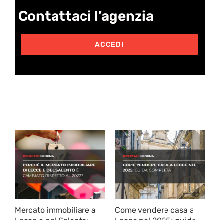
Contattaci l’agenzia
ACCEDI
Post correlati
Mercato immobiliare a
Come vendere casa a
C