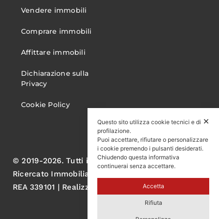
Vendere immobili
Comprare immobili
Affittare immobili
Dichiarazione sulla
Privacy
Cookie Policy
✕
Questo sito utilizza cookie tecnici e di
profilazione.
Puoi accettare, rifiutare o personalizzare
i cookie premendo i pulsanti desiderati.
Chiudendo questa informativa
© 2019-2026. Tutti i diritti sono riservati. Gruppo
continuerai senza accettare.
Ricercato Immobiliare S.r.l. P.IVA 05060570750
REA 339101 | Realizzato da AL
Accetta
Rifiuta