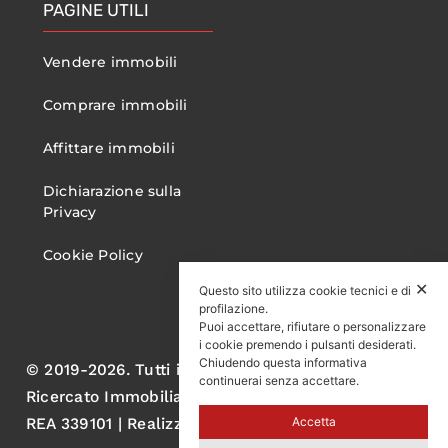
PAGINE UTILI
Vendere immobili
Comprare immobili
Affittare immobili
Dichiarazione sulla
Privacy
Cookie Policy
✕
Questo sito utilizza cookie tecnici e di
profilazione.
Puoi accettare, rifiutare o personalizzare
i cookie premendo i pulsanti desiderati.
Chiudendo questa informativa
© 2019-2026. Tutti i diritti sono riservati. Gruppo
continuerai senza accettare.
Ricercato Immobiliare S.r.l. P.IVA 05060570750
Accetta
REA 339101 | Realizzato da AL