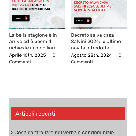
La bella stagione è in
Decreto salva casa
L
arrivo ed è boom di
Salvini 2024: le ultime
R
richieste immobiliari
novità introdotte
c
Aprile 10th, 2025
|
0
Agosto 28th, 2024
|
0
F
Commenti
Commenti
C
Articoli recenti
Cosa controllare nel verbale condominiale