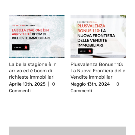
Post correlati
La bella stagione è in
Plusvalenza Bonus 110:
L
arrivo ed è boom di
La Nuova Frontiera delle
R
richieste immobiliari
Vendite Immobiliari
c
Aprile 10th, 2025
|
0
Maggio 13th, 2024
|
0
F
Commenti
Commenti
C