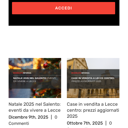
ACCEDI
Post correlati
Natale 2025 nel Salento:
Case in vendita a Lecce
R
eventi da vivere a Lecce
centro: prezzi aggiornati
c
2025
c
Dicembre 9th, 2025
|
0
Ottobre 7th, 2025
|
0
S
Commenti