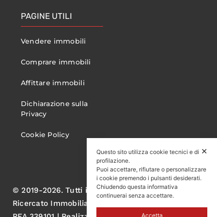
PAGINE UTILI
Vendere immobili
Comprare immobili
Affittare immobili
Dichiarazione sulla
Privacy
Cookie Policy
✕
Questo sito utilizza cookie tecnici e di
profilazione.
Puoi accettare, rifiutare o personalizzare
i cookie premendo i pulsanti desiderati.
Chiudendo questa informativa
© 2019-2026. Tutti i diritti sono riservati. Gruppo
continuerai senza accettare.
Ricercato Immobiliare S.r.l. P.IVA 05060570750
Accetta
REA 339101 | Realizzato da AL