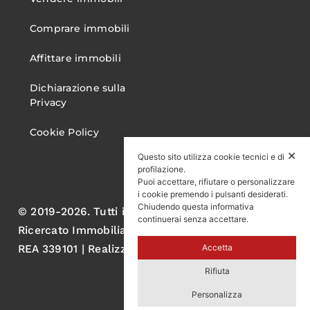
Comprare immobili
Affittare immobili
Dichiarazione sulla
Privacy
Cookie Policy
✕
Questo sito utilizza cookie tecnici e di
profilazione.
Puoi accettare, rifiutare o personalizzare
i cookie premendo i pulsanti desiderati.
Chiudendo questa informativa
© 2019-2026. Tutti i diritti sono riservati. Gruppo
continuerai senza accettare.
Ricercato Immobiliare S.r.l. P.IVA 05060570750
Accetta
REA 339101 | Realizzato da AL
Rifiuta
Personalizza