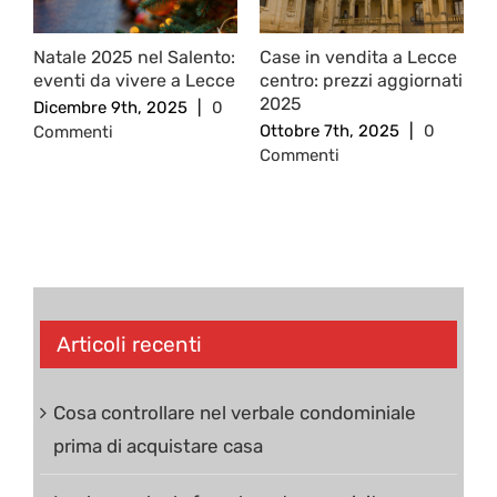
Natale 2025 nel Salento:
Case in vendita a Lecce
R
eventi da vivere a Lecce
centro: prezzi aggiornati
c
2025
c
Dicembre 9th, 2025
|
0
Ottobre 7th, 2025
|
0
S
Commenti
Commenti
0
Articoli recenti
Cosa controllare nel verbale condominiale
prima di acquistare casa