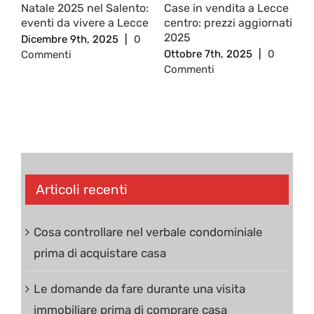
Natale 2025 nel Salento:
Case in vendita a Lecce
R
eventi da vivere a Lecce
centro: prezzi aggiornati
c
2025
c
Dicembre 9th, 2025
|
0
Ottobre 7th, 2025
|
0
S
Commenti
Commenti
0
Articoli recenti
Cosa controllare nel verbale condominiale
prima di acquistare casa
Le domande da fare durante una visita
immobiliare prima di comprare casa