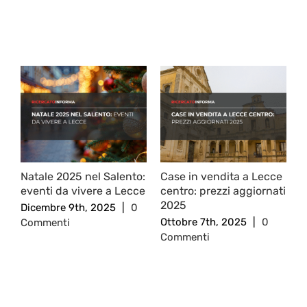
Post correlati
Natale 2025 nel Salento:
Case in vendita a Lecce
R
eventi da vivere a Lecce
centro: prezzi aggiornati
c
2025
c
Dicembre 9th, 2025
|
0
Ottobre 7th, 2025
|
0
S
Commenti
Commenti
0