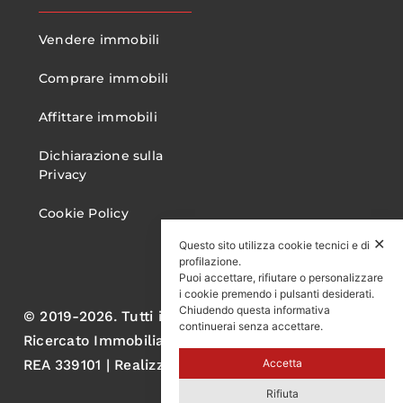
Vendere immobili
Comprare immobili
Affittare immobili
Dichiarazione sulla
Privacy
Cookie Policy
✕
Questo sito utilizza cookie tecnici e di
profilazione.
Puoi accettare, rifiutare o personalizzare
i cookie premendo i pulsanti desiderati.
Chiudendo questa informativa
© 2019-2026. Tutti i diritti sono riservati. Gruppo
continuerai senza accettare.
Ricercato Immobiliare S.r.l. P.IVA 05060570750
Accetta
REA 339101 | Realizzato da AL
Rifiuta