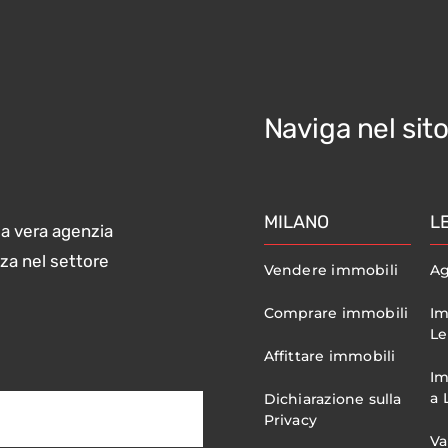
Naviga nel sit
MILANO
L
ma vera agenzia
nza nel settore
Vendere immobili
Ag
Comprare immobili
Im
Le
Affittare immobili
Im
a 
Dichiarazione sulla
Privacy
Va