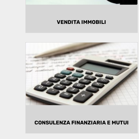
VENDITA IMMOBILI
ASSISTENZA ACQUISTO
Supporto da parte di personale esperto
di pratiche finanziare e gestione dei
mutui.
CONSULENZA FINANZIARIA E MUTUI