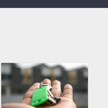
GESTIONE LOCAZIONI
Affitto di immobili a breve, medio e lungo
periodo con un supporto attento sia per
il proprietario che per il o i locatari.