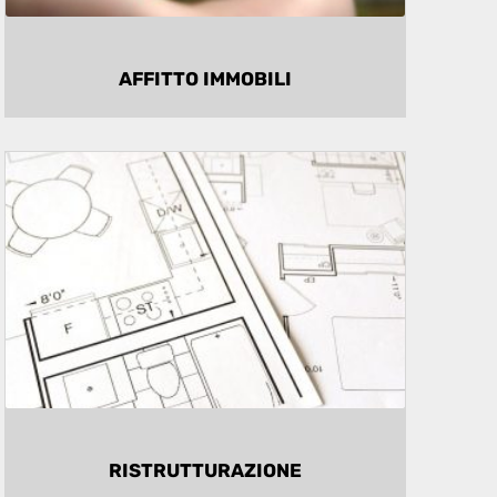
AFFITTO IMMOBILI
ASSISTENZA CHIAVI IN
MANO
Aziende partner in grado di offrire un
servizio di ristrutturazione chiavi in
mano.
RISTRUTTURAZIONE