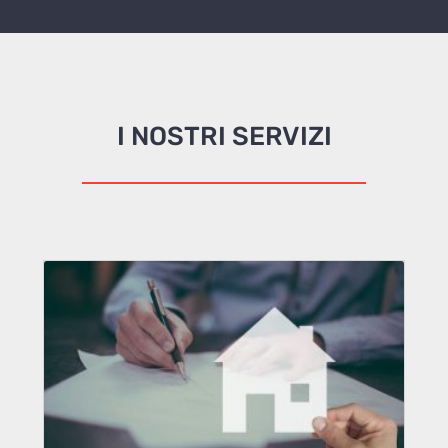
I NOSTRI SERVIZI
CONSULENZA ACQUISTO
Supporto a 360 gradi sull’intero
processo di valutazione dell’immobile.
Sicurezza e affidabilità documentata.