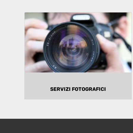
Immagini e video
shooting fotografico e video capaci di
mettere in risalto le qualità degli
immobli.
SERVIZI FOTOGRAFICI