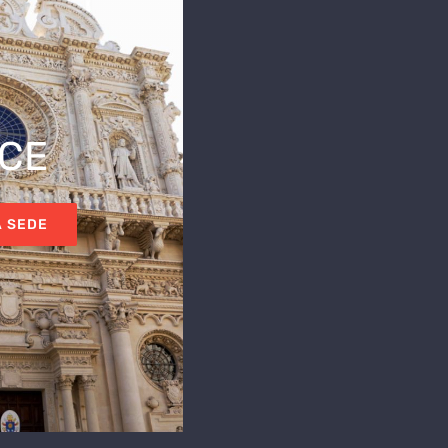
CE
A SEDE