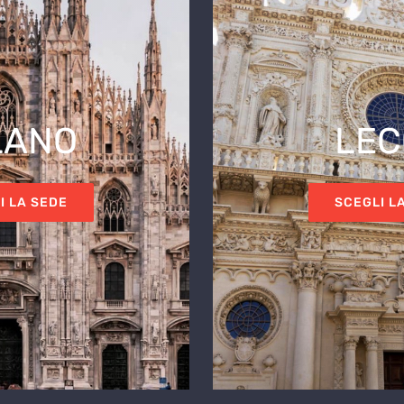
LANO
LEC
I LA SEDE
SCEGLI L