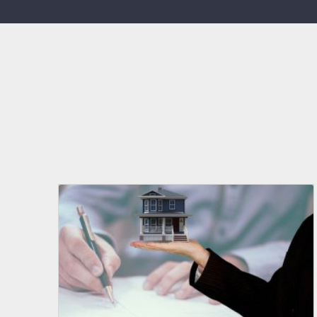
CONSULENZA VENDITA
Servizio di valutazione di immobili come
case, ville, villette, appartamenti, box
auto, uffici e locali commerciali e altro.