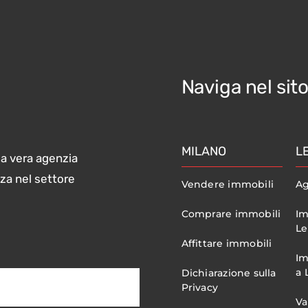
Naviga nel sit
MILANO
L
ma vera agenzia
nza nel settore
Vendere immobili
Ag
Comprare immobili
Im
Le
Affittare immobili
Im
a 
Dichiarazione sulla
Privacy
Va