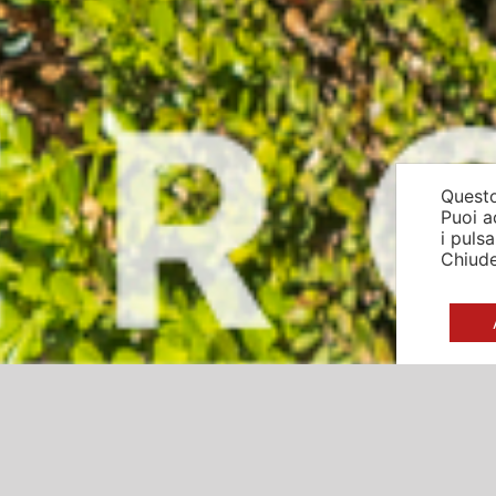
Questo
Puoi a
i puls
Chiude