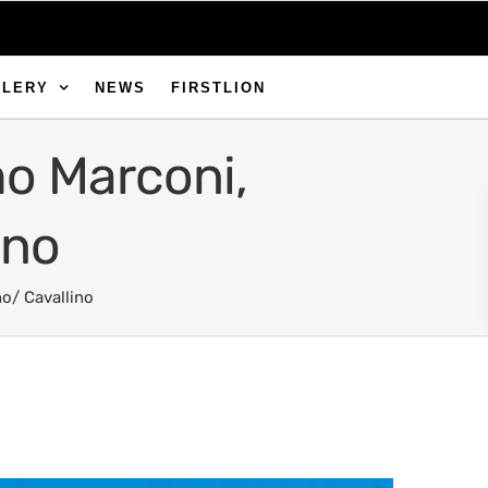
LLERY
NEWS
FIRSTLION
lmo Marconi,
ino
no/ Cavallino