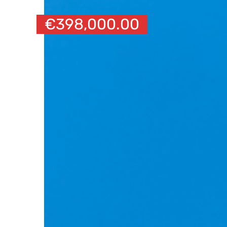
€
398,000.00