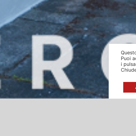
Questo
Puoi a
i puls
Chiude