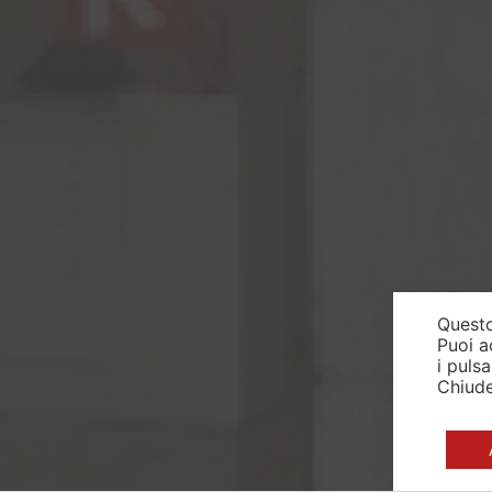
Questo
Puoi a
i puls
Chiude