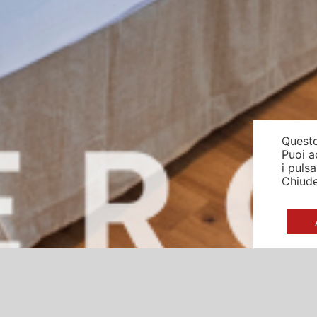
Questo
Puoi a
i puls
Chiude