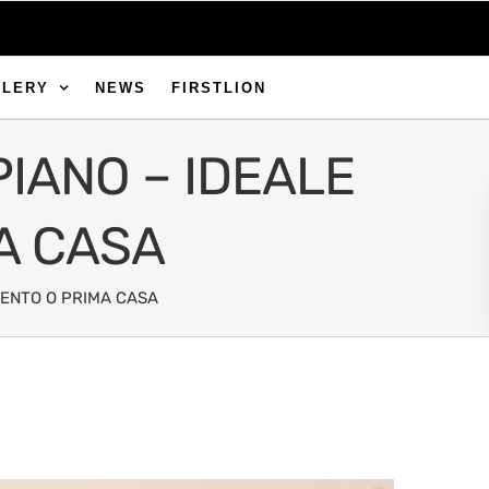
LLERY
NEWS
FIRSTLION
PIANO – IDEALE
A CASA
MENTO O PRIMA CASA