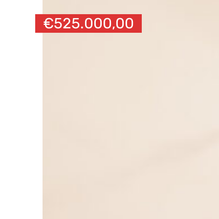
€
525.000,00