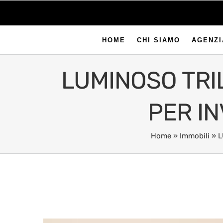
HOME
CHI SIAMO
AGENZI
LUMINOSO TRIL
PER I
Home
»
Immobili
»
L