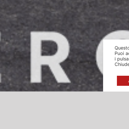
Questo
Puoi a
i puls
Chiude