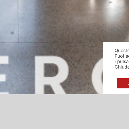
Questo
Puoi a
i puls
Chiude