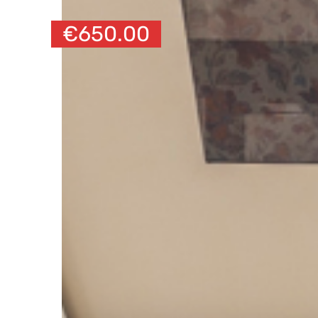
€
650.00