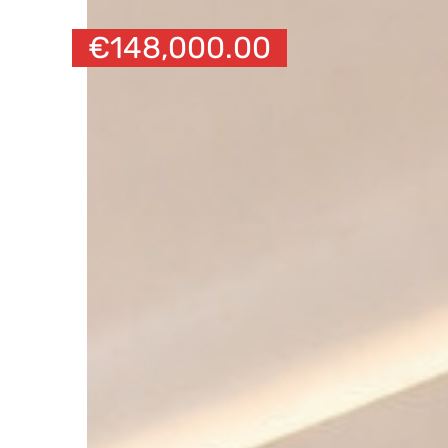
€
148,000.00