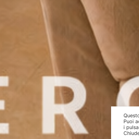
Questo
Puoi a
i puls
Chiude