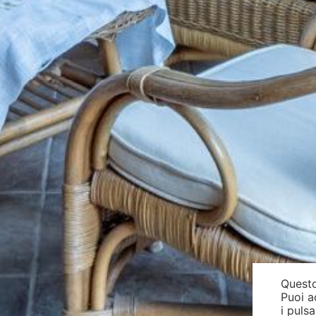
Questo
Puoi a
i puls