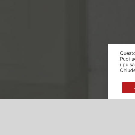
Questo
Puoi a
i puls
Chiude