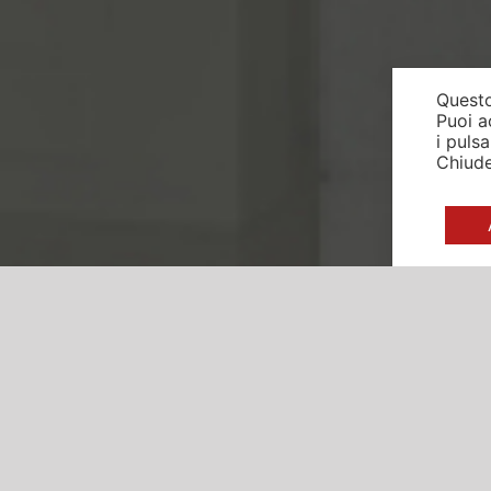
Questo
Puoi a
i puls
Chiude