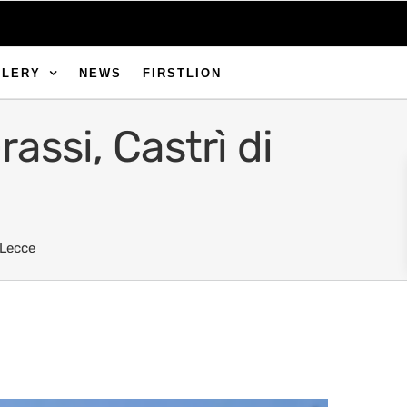
LLERY
NEWS
FIRSTLION
assi, Castrì di
 Lecce